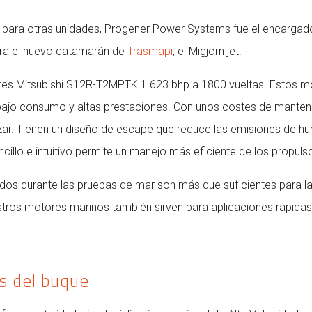
zo para otras unidades, Progener Power Systems fue el encargado
ara el nuevo catamarán de
Trasmapi
, el Migjorn jet.
res Mitsubishi S12R-T2MPTK 1.623 bhp a 1800 vueltas. Estos m
bajo consumo y altas prestaciones. Con unos costes de manten
izar. Tienen un diseño de escape que reduce las emisiones de hum
cillo e intuitivo permite un manejo más eficiente de los propuls
os durante las pruebas de mar son más que suficientes para la
tros motores marinos también sirven para aplicaciones rápidas
as del buque