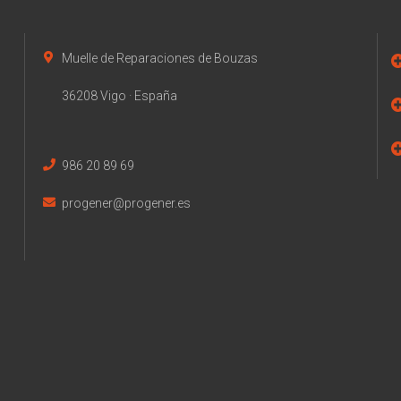
Muelle de Reparaciones de Bouzas
36208 Vigo · España
986 20 89 69
progener@progener.es