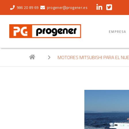
progener@progener.es
986 20 89 69
EMPRESA
MOTORES MITSUBISHI PARA EL NU