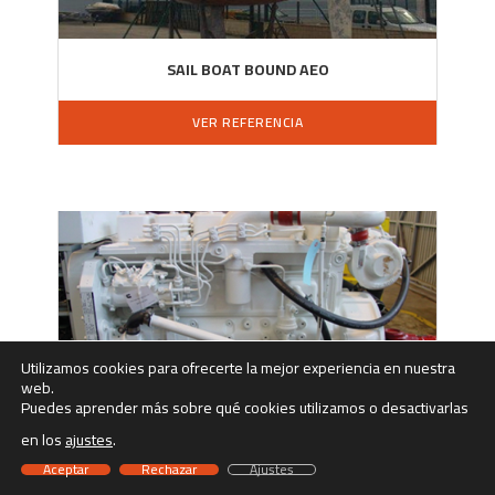
SAIL BOAT BOUND AEO
VER REFERENCIA
Utilizamos cookies para ofrecerte la mejor experiencia en nuestra
web.
Puedes aprender más sobre qué cookies utilizamos o desactivarlas
en los
ajustes
.
Aceptar
Rechazar
Ajustes
PESQUERO ALMADRABETA UNO