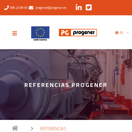
986 20 89 69
progener@progener.es
ES
REFERENCIAS PROGENER
REFERENCIAS