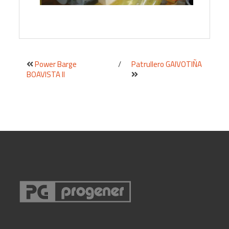
Power Barge
/
Patrullero GAIVOTIÑA
BOAVISTA II