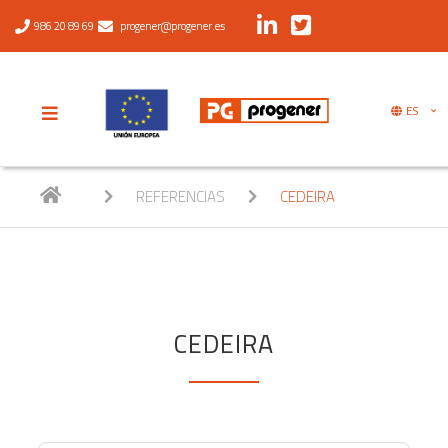
986 20 89 69
progener@progener.es
ES
REFERENCIAS
CEDEIRA
CEDEIRA