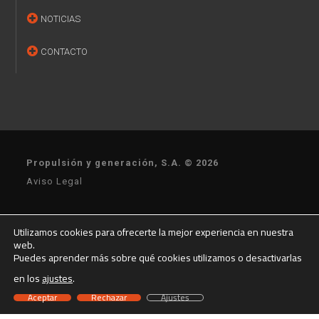
NOTICIAS
CONTACTO
Propulsión y generación, S.A. © 2026
Aviso Legal
Política de privacidad
Utilizamos cookies para ofrecerte la mejor experiencia en nuestra
web.
Puedes aprender más sobre qué cookies utilizamos o desactivarlas
Condiciones de venta
Condiciones de Compra
en los
ajustes
.
Aceptar
Rechazar
Ajustes