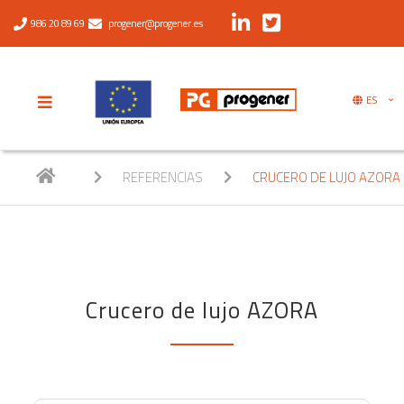
986 20 89 69
progener@progener.es
ES
REFERENCIAS
CRUCERO DE LUJO AZORA
Crucero de lujo AZORA