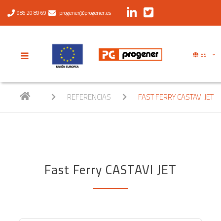
986 20 89 69
progener@progener.es
ES
REFERENCIAS
FAST FERRY CASTAVI JET
Fast Ferry CASTAVI JET