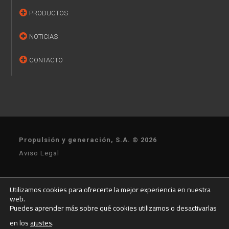
PRODUCTOS
NOTICIAS
CONTACTO
Propulsión y generación, S.A. © 2026
Aviso Legal
Política de privacidad
Utilizamos cookies para ofrecerte la mejor experiencia en nuestra
web.
Puedes aprender más sobre qué cookies utilizamos o desactivarlas
Condiciones de venta
Condiciones de Compra
en los
ajustes
.