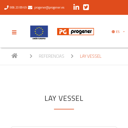
986 20 89 69
progener@progener.es
ES
REFERENCIAS
LAY VESSEL
LAY VESSEL