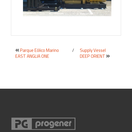
Parque Eólico Marino
/
Supply Vessel
EAST ANGLIA ONE
DEEP ORIENT