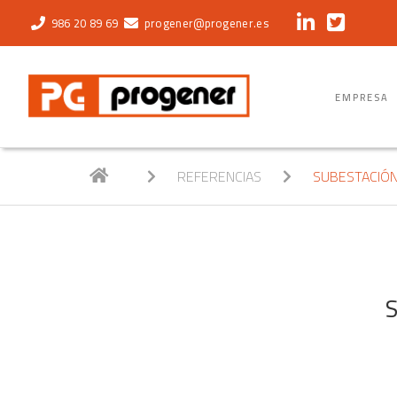
progener@progener.es
986 20 89 69
EMPRESA
REFERENCIAS
SUBESTACIÓN