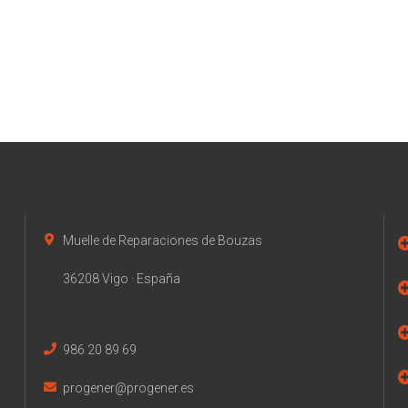
Muelle de Reparaciones de Bouzas
36208 Vigo · España
986 20 89 69
progener@progener.es